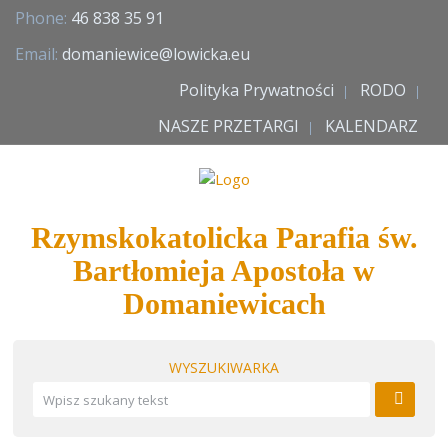
Phone:
46 838 35 91
Email:
domaniewice@lowicka.eu
Polityka Prywatności
RODO
NASZE PRZETARGI
KALENDARZ
Rzymskokatolicka Parafia św.
Bartłomieja Apostoła w
Domaniewicach
WYSZUKIWARKA