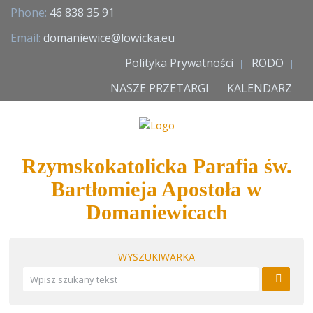
Phone:
46 838 35 91
Email:
domaniewice@lowicka.eu
Polityka Prywatności
RODO
NASZE PRZETARGI
KALENDARZ
Rzymskokatolicka Parafia św.
Bartłomieja Apostoła w
Domaniewicach
WYSZUKIWARKA