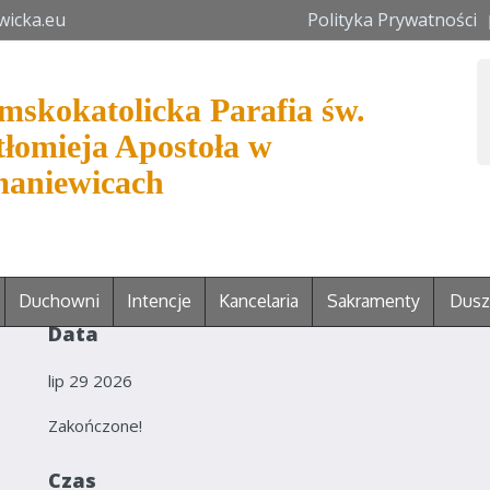
wicka.eu
Polityka Prywatności
mskokatolicka Parafia św.
tłomieja Apostoła w
aniewicach
Duchowni
Intencje
Kancelaria
Sakramenty
Dusz
Data
lip 29 2026
Zakończone!
Czas