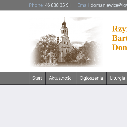
Phone:
46 838 35 91
Email:
domaniewice@lo
Rzy
Bar
Dom
Start
Aktualności
Ogloszenia
Liturgia