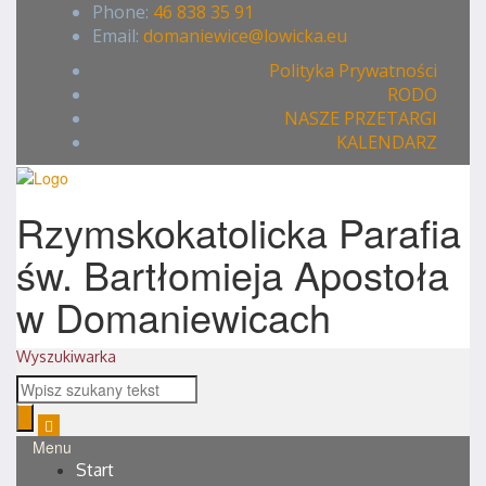
Phone:
46 838 35 91
Email:
domaniewice@lowicka.eu
Polityka Prywatności
RODO
NASZE PRZETARGI
KALENDARZ
Rzymskokatolicka Parafia
św. Bartłomieja Apostoła
w Domaniewicach
Wyszukiwarka
Menu
Start