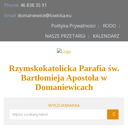
Phone:
46 838 35 91
Email:
domaniewice@lowicka.eu
Polityka Prywatności
RODO
NASZE PRZETARGI
KALENDARZ
Rzymskokatolicka Parafia św.
Bartłomieja Apostoła w
Domaniewicach
WYSZUKIWARKA