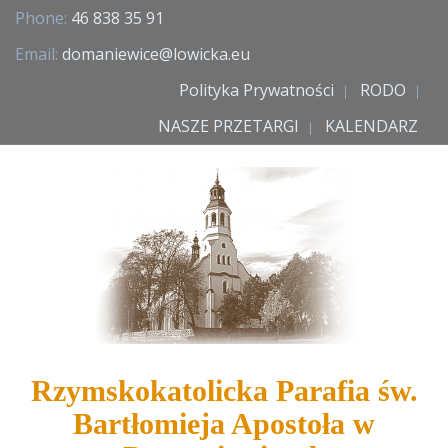
Phone:
46 838 35 91
Email:
domaniewice@lowicka.eu
Polityka Prywatności
RODO
NASZE PRZETARGI
KALENDARZ
Rzymskokatolicka Parafia św.
Bartłomieja Apostoła w