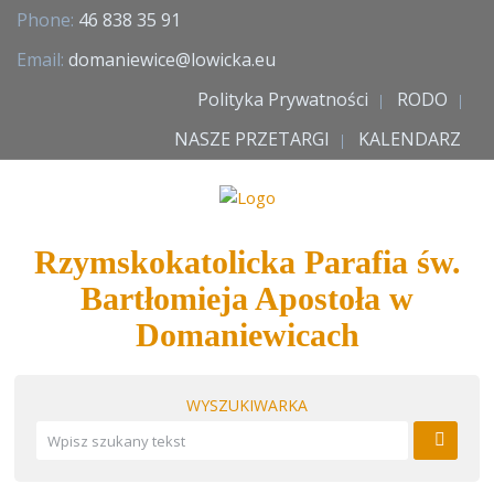
Phone:
46 838 35 91
Email:
domaniewice@lowicka.eu
Polityka Prywatności
RODO
NASZE PRZETARGI
KALENDARZ
Rzymskokatolicka Parafia św.
Bartłomieja Apostoła w
Domaniewicach
WYSZUKIWARKA