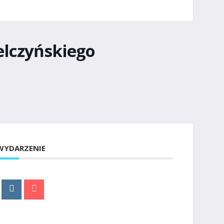
elczyńskiego
WYDARZENIE