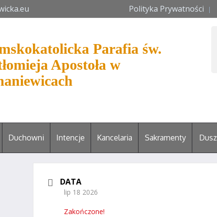
wicka.eu
Polityka Prywatności
mskokatolicka Parafia św.
tłomieja Apostoła w
aniewicach
Duchowni
Intencje
Kancelaria
Sakramenty
Dusz
DATA
lip 18 2026
Zakończone!