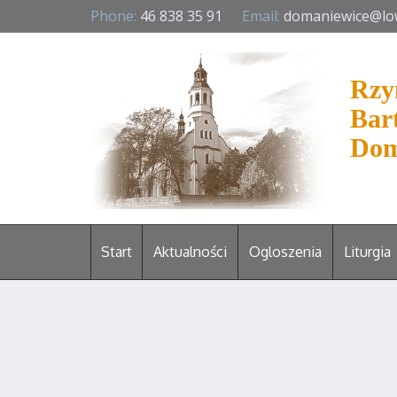
Phone:
46 838 35 91
Email:
domaniewice@lo
Rzy
Bar
Dom
Start
Aktualności
Ogloszenia
Liturgia