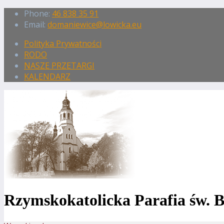
Phone:
46 838 35 91
Email:
domaniewice@lowicka.eu
Polityka Prywatności
RODO
NASZE PRZETARGI
KALENDARZ
Rzymskokatolicka Parafia św. 