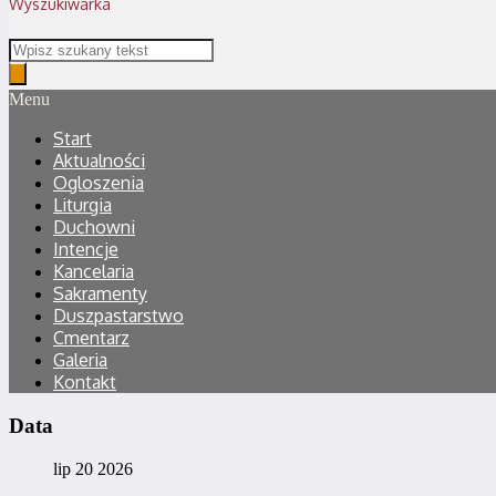
Wyszukiwarka
Menu
Start
Aktualności
Ogloszenia
Liturgia
Duchowni
Intencje
Kancelaria
Sakramenty
Duszpastarstwo
Cmentarz
Galeria
Kontakt
Data
lip 20 2026