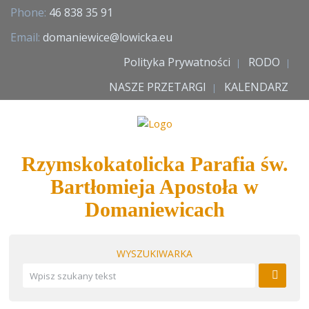
Phone:
46 838 35 91
Email:
domaniewice@lowicka.eu
Polityka Prywatności
RODO
NASZE PRZETARGI
KALENDARZ
Rzymskokatolicka Parafia św.
Bartłomieja Apostoła w
Domaniewicach
WYSZUKIWARKA