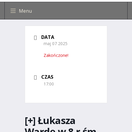
Menu
DATA
maj 07 2025
Zakończone!
CZAS
17:00
[+] Łukasza
Wardę w 8 r śm,