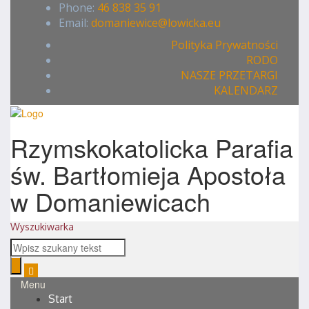
Phone:
46 838 35 91
Email:
domaniewice@lowicka.eu
Polityka Prywatności
RODO
NASZE PRZETARGI
KALENDARZ
Rzymskokatolicka Parafia
św. Bartłomieja Apostoła
w Domaniewicach
Wyszukiwarka
Menu
Start