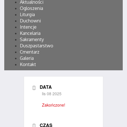
Aktualności
Ogloszenia
Liturgia
Duchowni
Intencje
Kancelaria
Sakramenty
Duszpastarstwo
Cmentarz
Galeria
Kontakt
DATA
lis 08 2025
Zakończone!
CZAS