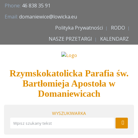
Phone:
46 838 35 91
Email:
domaniewice@lowicka.eu
Polityka Prywatności
RODO
NASZE PRZETARGI
KALENDARZ
Rzymskokatolicka Parafia św.
Bartłomieja Apostoła w
Domaniewicach
WYSZUKIWARKA