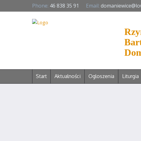
Phone:
46 838 35 91
Email:
domaniewice@lo
Rzy
Bar
Dom
Start
Aktualności
Ogloszenia
Liturgia