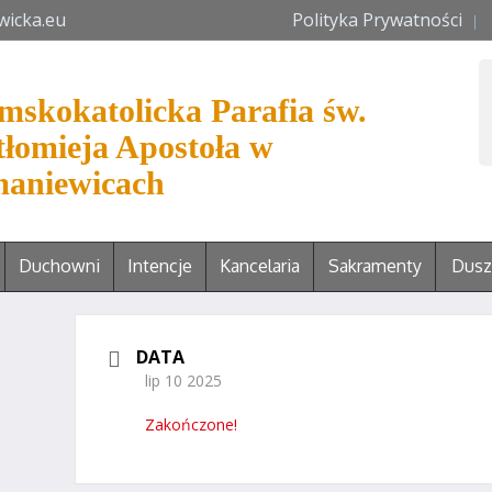
wicka.eu
Polityka Prywatności
mskokatolicka Parafia św.
tłomieja Apostoła w
aniewicach
Duchowni
Intencje
Kancelaria
Sakramenty
Dusz
DATA
lip 10 2025
Zakończone!