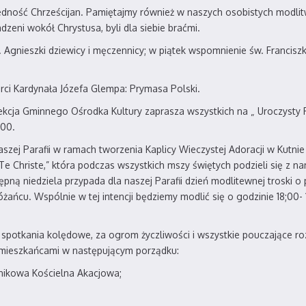
dność Chrześcijan. Pamiętajmy również w naszych osobistych modlitwac
zeni wokół Chrystusa, byli dla siebie braćmi.
gnieszki dziewicy i męczennicy; w piątek wspomnienie św. Franciszk
rci Kardynała Józefa Glempa: Prymasa Polski.
ekcja Gminnego Ośrodka Kultury zaprasza wszystkich na „ Uroczysty F
;00.
szej Parafii w ramach tworzenia Kaplicy Wieczystej Adoracji w Kutnie 
Te Christe,” która podczas wszystkich mszy świętych podzieli się z 
ną niedziela przypada dla naszej Parafii dzień modlitewnej troski o
żańcu. Wspólnie w tej intencji będziemy modlić się o godzinie 18;00-
spotkania kolędowe, za ogrom życzliwości i wszystkie pouczające r
 mieszkańcami w następującym porządku:
jnikowa Kościelna Akacjowa;