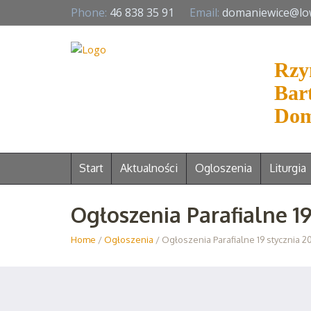
Phone:
46 838 35 91
Email:
domaniewice@lo
Rzy
Bar
Dom
Start
Aktualności
Ogloszenia
Liturgia
Ogłoszenia Parafialne 19
Home
/
Ogłoszenia
/ Ogłoszenia Parafialne 19 stycznia 20