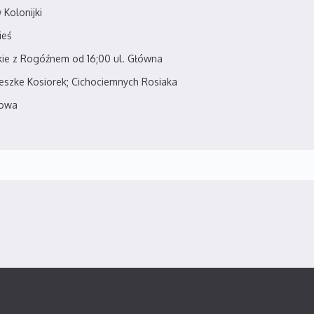
 Kolonijki
ieś
kie z Rogóźnem od 16;00 ul. Główna
Weszke Kosiorek; Cichociemnych Rosiaka
zowa