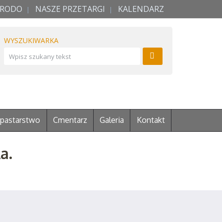
RODO
NASZE PRZETARGI
KALENDARZ
WYSZUKIWARKA
pastarstwo
Cmentarz
Galeria
Kontakt
a.