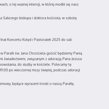
h, o tej ważnej intencji, w której modlił się nasz
a Salezego biskupa i doktora kościoła, w sobotę
inał Koncertu Kolęd i Pastorałek 2025 do sali
w Parafii św. Jana Chrzciciela gościć będziemy Panią
nami świadectwem, związanym z adoracją Pana Jezusa
 powołania, do służby w kościele. Polecamy tę
 19;00 po wieczornej mszy świętej, podczas adoracji
ozmowy, będące wyrazem troski o naszą Parafię.