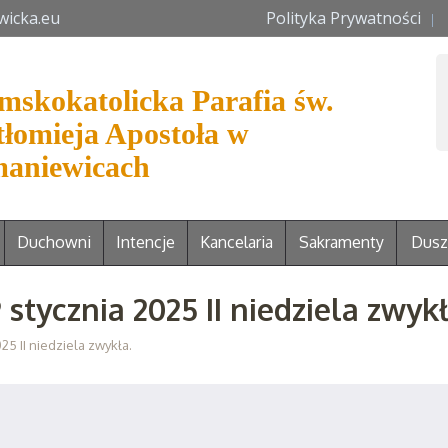
wicka.eu
Polityka Prywatności
mskokatolicka Parafia św.
tłomieja Apostoła w
aniewicach
Duchowni
Intencje
Kancelaria
Sakramenty
Dusz
 stycznia 2025 II niedziela zwykł
25 II niedziela zwykła.