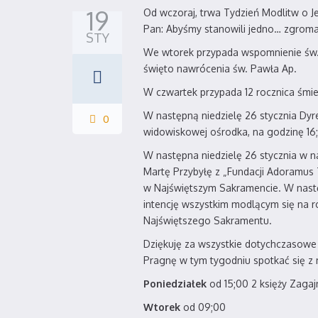
19
Od wczoraj, trwa Tydzień Modlitw o Je
Pan: Abyśmy stanowili jedno… zgromad
STY
We wtorek przypada wspomnienie św. A
święto nawrócenia św. Pawła Ap.
W czwartek przypada 12 rocznica śmie
W następną niedzielę 26 stycznia Dyr
0
widowiskowej ośrodka, na godzinę 16
W następna niedzielę 26 stycznia w na
Martę Przybyłę z „Fundacji Adoramus 
w Najświętszym Sakramencie. W następ
intencję wszystkim modlącym się na ró
Najświętszego Sakramentu.
Dziękuję za wszystkie dotychczasowe 
Pragnę w tym tygodniu spotkać się z
Poniedziałek
od 15;00 2 księży Zaga
Wtorek
od 09;00