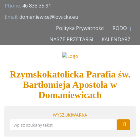
Phone:
46 838 35 91
Email:
domaniewice@lowicka.eu
Polityka Prywatności
RODO
NASZE PRZETARGI
KALENDARZ
Rzymskokatolicka Parafia św.
Bartłomieja Apostoła w
Domaniewicach
WYSZUKIWARKA