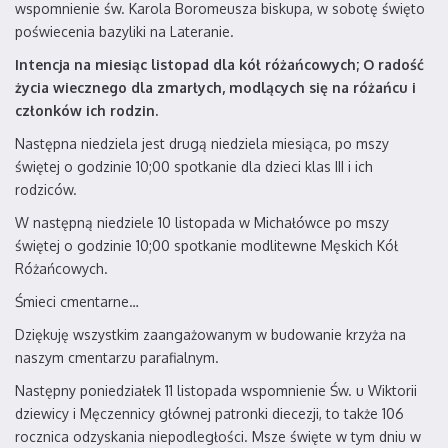
wspomnienie św. Karola Boromeusza biskupa, w sobotę święto
poświecenia bazyliki na Lateranie.
Intencja na miesiąc listopad dla kół różańcowych; O radość
życia wiecznego dla zmarłych, modlących się na różańcu i
członków ich rodzin.
Następna niedziela jest drugą niedziela miesiąca, po mszy
świętej o godzinie 10;00 spotkanie dla dzieci klas III i ich
rodziców.
W następną niedziele 10 listopada w Michałówce po mszy
świętej o godzinie 10;00 spotkanie modlitewne Męskich Kół
Różańcowych.
Śmieci cmentarne…
Dziękuję wszystkim zaangażowanym w budowanie krzyża na
naszym cmentarzu parafialnym.
Następny poniedziałek 11 listopada wspomnienie Św. u Wiktorii
dziewicy i Męczennicy głównej patronki diecezji, to także 106
rocznica odzyskania niepodległości. Msze święte w tym dniu w