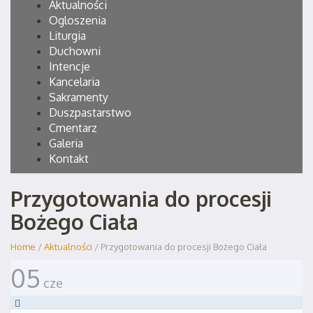
Aktualności
Ogloszenia
Liturgia
Duchowni
Intencje
Kancelaria
Sakramenty
Duszpastarstwo
Cmentarz
Galeria
Kontakt
Przygotowania do procesji
Bożego Ciała
Home
/
Aktualności
/ Przygotowania do procesji Bożego Ciała
05
cze