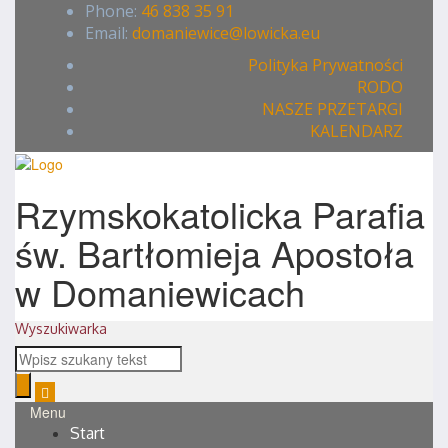
Phone:
46 838 35 91
Email:
domaniewice@lowicka.eu
Polityka Prywatności
RODO
NASZE PRZETARGI
KALENDARZ
Rzymskokatolicka Parafia
św. Bartłomieja Apostoła
w Domaniewicach
Wyszukiwarka
Menu
Start