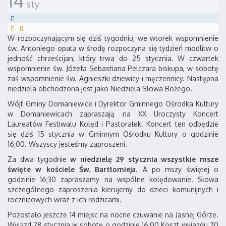
14
sty
0
W rozpoczynającym się dziś tygodniu, we wtorek wspomnienie
św. Antoniego opata w środę rozpoczyna się tydzień modlitw o
jedność chrześcijan, który trwa do 25 stycznia. W czwartek
wspomnienie św. Józefa Sebastiana Pelczara biskupa, w sobotę
zaś wspomnienie św. Agnieszki dziewicy i męczennicy. Następna
niedziela obchodzona jest jako Niedziela Słowa Bożego.
Wójt Gminy Domaniewice i Dyrektor Gminnego Ośrodka Kultury
w Domaniewicach zapraszają na XX Uroczysty Koncert
Laureatów Festiwalu Kolęd i Pastorałek. Koncert ten odbędzie
się dziś 15 stycznia w Gminnym Ośrodku Kultury o godzinie
16;00. Wszyscy jesteśmy zaproszeni.
Za dwa tygodnie
w niedzielę 29 stycznia wszystkie msze
święte w kościele Św. Bartłomieja
. A po mszy świętej o
godzinie 16;30 zapraszamy na wspólne kolędowanie. Słowa
szczególnego zaproszenia kierujemy do dzieci komunijnych i
rocznicowych wraz z ich rodzicami.
Pozostało jeszcze 14 miejsc na nocne czuwanie na Jasnej Górze.
Wyjazd 28 stycznia w sobotę o godzinie 16;00 Koszt wyjazdu 70