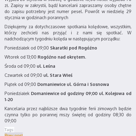
zł. Zapisy w zakrystii, bądź kancelarii zapraszamy osoby chętne
do zapisu potrzebny jest numer pesel. Powrót w niedzielę 29
stycznia w godzinach porannych
Dziękujemy za dotychczasowe spotkania kolędowe, wszystkim,
którzy zechcieli nas przyjąć i z nami się spotkać. W
nadchodzącym tygodniu kolęda w następującym porządku:
Poniedziałek od 09;00
Skaratki pod Rogóźno
Wtorek od 13;00
Rogóźno nad okrętem
.
Środa od 09;00
ul. Leśna
Czwartek od 09;00
ul. Stara Wieś
Piątek od 09;00
Domaniewice ul. Górna i Sosnowa
Poniedziałek
Domaniewice od godziny 09;00 ul. Kolejowa od
1-20
Kancelaria przez najbliższe dwa tygodnie ferii zimowych będzie
czynna tylko po porannej mszy świętej od godziny 08;30 do
09;00
Tags:
Prev post