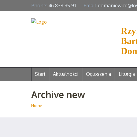
Phone:
46 838 35 91
Email:
domaniewice@lo
Rzy
Bar
Dom
Start
Aktualności
Ogloszenia
Liturgia
Archive new
Home