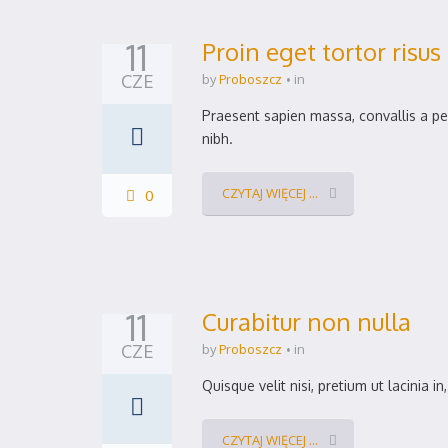
11
Proin eget tortor risus
CZE
by
Proboszcz
in
Praesent sapien massa, convallis a pel
nibh.
CZYTAJ WIĘCEJ ...
0
11
Curabitur non nulla
CZE
by
Proboszcz
in
Quisque velit nisi, pretium ut lacinia i
CZYTAJ WIĘCEJ ...