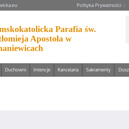
wicka.eu
Polityka Prywatności
mskokatolicka Parafia św.
tłomieja Apostoła w
aniewicach
Duchowni
Intencje
Kancelaria
Sakramenty
Dusz