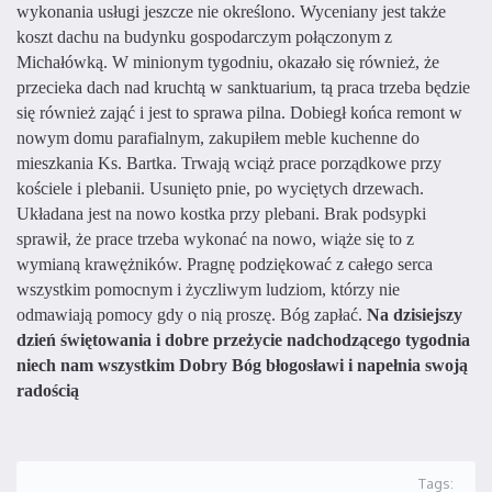
wykonania usługi jeszcze nie określono. Wyceniany jest także
koszt dachu na budynku gospodarczym połączonym z
Michałówką. W minionym tygodniu, okazało się również, że
przecieka dach nad kruchtą w sanktuarium, tą praca trzeba będzie
się również zająć i jest to sprawa pilna. Dobiegł końca remont w
nowym domu parafialnym, zakupiłem meble kuchenne do
mieszkania Ks. Bartka. Trwają wciąż prace porządkowe przy
kościele i plebanii. Usunięto pnie, po wyciętych drzewach.
Układana jest na nowo kostka przy plebani. Brak podsypki
sprawił, że prace trzeba wykonać na nowo, wiąże się to z
wymianą krawężników. Pragnę podziękować z całego serca
wszystkim pomocnym i życzliwym ludziom, którzy nie
odmawiają pomocy gdy o nią proszę. Bóg zapłać.
Na dzisiejszy
dzień świętowania i dobre przeżycie nadchodzącego tygodnia
niech nam wszystkim Dobry Bóg błogosławi i napełnia swoją
radością
Tags: