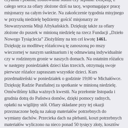
całego serca za ofiary złożone dziś na tacę, wspomagające pracę
misjonarzy na całym świecie. Na zakończenie tygodnia misyjnego
w przyszłą niedzielę będziemy gościć misjonarzy ze
Stowarzyszenia Misji Afrykańskich.
Dziękuję także za ofiary
złożone do puszek w minioną niedzielę na rzecz Fundacji „Dzieło
Nowego Tysiąclecia” Złożyliśmy na ten cel kwotę
1461.
Dziękuję za modlitwę różańcową tę zanoszoną po mszy
wieczornej w naszym sanktuarium i tę odmawianą indywidualnie
czy w rodzinnym gronie w naszych domach. Na ostatnim różańcu
w następny poniedziałek dzieci klas trzecich, otrzymają swoje
pierwsze różańce zapraszam wszystkie dzieci.
Kurs
przedmałżeński w poniedziałek o godzinie 19;00 w Michałówce.
Dziękuję Radzie Parafialnej za spotkanie w minioną niedzielę.
Omówiliśmy kilka ważnych kwestii. Na przełomie listopada i
grudnia dotrą do Państwa domów, dzięki pomocy radnych,
opłatki na wigilijny stół. Ofiary składane przy tej okazji
przeznaczone będą na zakup materiałów potrzebnych do
wymiany dachów. Przecieka dach na plebanii, koszt potrzebnych
materiałów wyliczono na nieco ponad 50 tysięcy złoty, kosztów