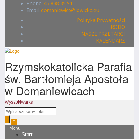
Phone:
46 838 35 91
Email:
domaniewice@lowicka.eu
Polityka Prywatności
RODO
NASZE PRZETARGI
KALENDARZ
Rzymskokatolicka Parafia
św. Bartłomieja Apostoła
w Domaniewicach
Wyszukiwarka
Menu
Start