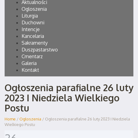
Aktualności
Ogloszenia
Liturgia
Duchowni
Intencje
Kancelaria
Sakramenty
Duszpastarstwo
Cmentarz
Galeria
Kontakt
Ogłoszenia parafialne 26 luty
2023 I Niedziela Wielkiego
Postu
Home
/
Ogłoszenia
/ Ogłoszenia parafialne 26 luty 2023 I Niedziela
Wielkiego Postu