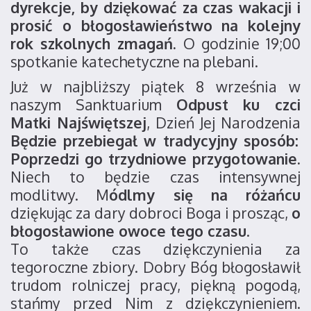
dyrekcje, by dziękować za czas wakacji i
prosić o błogosławieństwo na kolejny
rok szkolnych zmagań.
O godzinie 19;00
spotkanie katechetyczne na plebani.
Już w najbliższy piątek 8 września w
naszym Sanktuarium
Odpust ku czci
Matki Najświętszej
, Dzień Jej Narodzenia
Będzie przebiegał w tradycyjny sposób:
Poprzedzi go trzydniowe przygotowanie.
Niech to będzie czas intensywnej
modlitwy. M
ódlmy się na różańcu
dziękując za dary dobroci Boga i prosząc,
o
błogosławione owoce tego czasu
.
To także czas dziękczynienia za
tegoroczne zbiory. Dobry Bóg błogosławił
trudom rolniczej pracy, piękną pogodą,
stańmy przed Nim z dziękczynieniem.