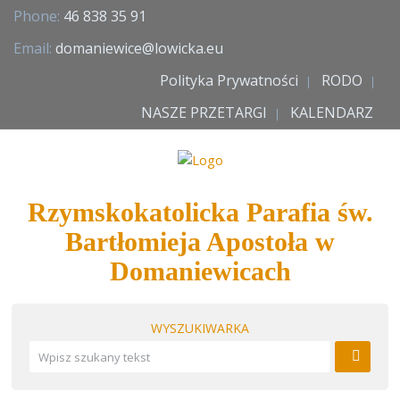
Phone:
46 838 35 91
Email:
domaniewice@lowicka.eu
Polityka Prywatności
RODO
NASZE PRZETARGI
KALENDARZ
Rzymskokatolicka Parafia św.
Bartłomieja Apostoła w
Domaniewicach
WYSZUKIWARKA