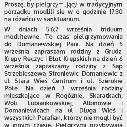
Proszę, by
pielgrzymujący
w tradycyjnym
porządku modli
li
się w o godzinie 17;30
na różańcu w sanktuarium.
W dniach 5;6;7 września triduum
modlitewne. To czas pielgrzymowania
do Domaniewskiej Pani. Na dzień 5
września zapraszam rodziny z Grudz.
Krępy Reczyc i Błot Krępskich na dzień 6
września zapraszam
y
rodziny z Sap
Strzebieszewa Stroniewic Domaniewic z
ul Stara Wieś Centrum i ul. Szerokie
Pole. Na dzień 7 września rodziny
mieszkające w Rogóźnie, Skaratkach,
Woli Lubiankowskiej, Albinowie i
Domaniewicach na ul Długa Wieś i
wszystkich Parafian, którzy nie mogli być
w innym czasie. Pielgrzymi przybywają