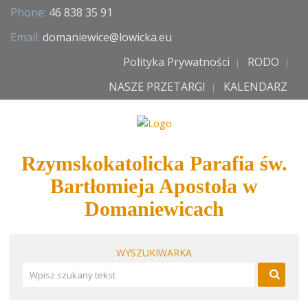
Phone:
46 838 35 91
Email:
domaniewice@lowicka.eu
Polityka Prywatności
RODO
NASZE PRZETARGI
KALENDARZ
Rzymskokatolicka Parafia św.
Bartłomieja Apostoła w
Domaniewicach
WYSZUKIWARKA